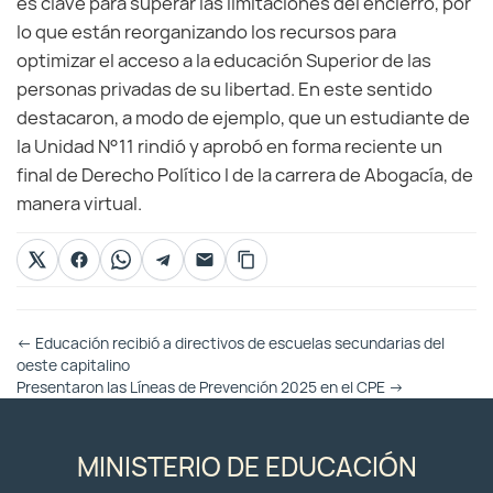
es clave para superar las limitaciones del encierro, por
lo que están reorganizando los recursos para
optimizar el acceso a la educación Superior de las
personas privadas de su libertad. En este sentido
destacaron, a modo de ejemplo, que un estudiante de
la Unidad N°11 rindió y aprobó en forma reciente un
final de Derecho Político I de la carrera de Abogacía, de
manera virtual.
Otras
←
Educación recibió a directivos de escuelas secundarias del
Entradas
oeste capitalino
Presentaron las Líneas de Prevención 2025 en el CPE
→
MINISTERIO DE EDUCACIÓN