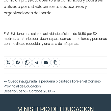
como un proyecto abierto a la comunidad y podrá ser
utilizado por establecimientos educativos y
organizaciones del barrio.
El SUM tiene una sala de actividades físicas de 18,50 por 32
metros, sanitarios con duchas para damas, caballeros y personas
con movilidad reducida, y una sala de máquinas.
Otras
←
Quedó inaugurada la pequeña biblioteca libre en el Consejo
Entradas
Provincial de Educación
Desafío Spark – Córdoba 2019
→
MINISTERIO DE EDUCACIÓN