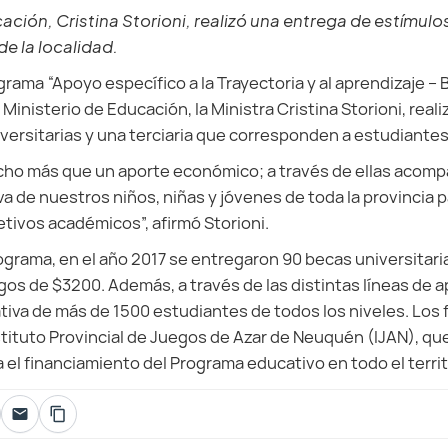
cación, Cristina Storioni, realizó una entrega de estímu
e la localidad.
rama “Apoyo específico a la Trayectoria y al aprendizaje – 
 Ministerio de Educación, la Ministra Cristina Storioni, reali
ersitarias y una terciaria
que corresponden a estudiantes
ho más que un aporte económico; a través de ellas acom
va de nuestros niños, niñas y jóvenes de toda la provincia
etivos académicos”, afirmó Storioni.
ograma, en el año 2017 se entregaron 90 becas universitari
gos de $3200. Además, a través de las distintas líneas de a
ativa de más de 1500 estudiantes de todos los niveles. Los
stituto Provincial de Juegos de Azar de Neuquén (IJAN), qu
el financiamiento del Programa educativo en todo el territo