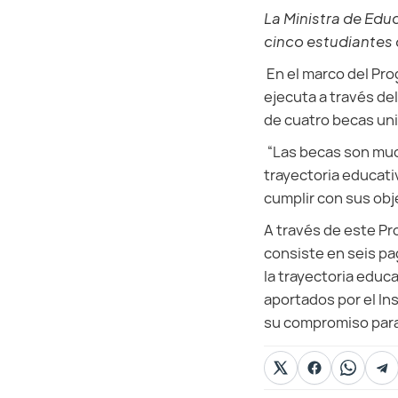
La Ministra de Edu
cinco estudiantes d
En el marco del Prog
ejecuta a través del
de cuatro becas univ
“Las becas son muc
trayectoria educati
cumplir con sus obj
A través de este Pr
consiste en seis pa
la trayectoria educ
aportados por el In
su compromiso para 