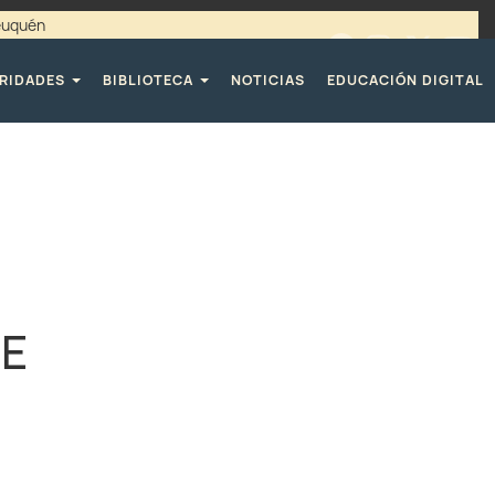
Neuquén
00 / 4494365 |
TELÉFONOS CPE
RIDADES
BIBLIOTECA
NOTICIAS
EDUCACIÓN DIGITAL
DE