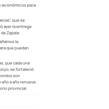
los económicos para
Becas”, que se
zó ayer la entrega
 de Zapala.
pañamos la
 para que puedan
as, que cada una
poyo, se fortaleció
 fondos son
e año a año renueva
rio provincial.