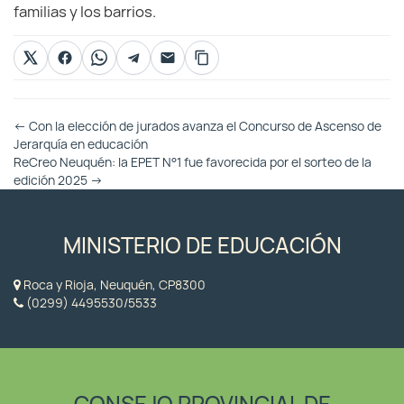
familias y los barrios.
Otras
←
Con la elección de jurados avanza el Concurso de Ascenso de
Entradas
Jerarquía en educación
ReCreo Neuquén: la EPET N°1 fue favorecida por el sorteo de la
edición 2025
→
MINISTERIO DE EDUCACIÓN
Roca y Rioja, Neuquén, CP8300
(0299) 4495530/5533