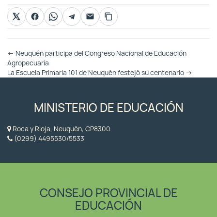
Otras
←
Neuquén participa del Congreso Nacional de Educación
Entradas
Agropecuaria
La Escuela Primaria 101 de Neuquén festejó su centenario
→
MINISTERIO DE EDUCACIÓN
Roca y Rioja, Neuquén, CP8300
(0299) 4495530/5533
CONSEJO PROVINCIAL DE
EDUCACIÓN