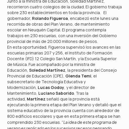
Junto a la ministra de Educación, Soledad Martínez,
recorrieron cuatro colegios de la ciudad. El gobierno trabaja
sobre 230 establecimientos en toda la provincia. El
gobernador,
Rolando Figueroa
, encabezó este lunes una
recorrida de obras del Plan Verano, de mantenimiento
escolar en Neuquén Capital. El programa contempla
trabajos en 230 escuelas, con una inversión del Gobierno
provincial de más de 20.000 millones de pesos.
En esta oportunidad, Figueroa supervisó los avances en las
escuelas primarias 207 y 256, el Instituto de Formación
Docente (IFD) 12 Colegio San Martín, y la Escuela Superior
de Música. Fue acompañado por la ministra de
Educación,
Soledad Martínez
, la presidenta del Consejo
Provincial de Educación (CPE),
Glenda Temi
, el
subsecretario de Tecnología Educativa y
Modernización,
Lucas Godoy
, y el director de
Mantenimiento,
Luciano Saborido
. Tras la
actividad,
Martínez
señaló que la provincia está
ejecutando la primera etapa del Plan Verano y detalló que el
sistema educativo de la provincia cuenta con alrededor de
800 edificios escolares y que en esta primera etapa se han
comprendido 230 escuelas.
“La idea de este programa de
verano es replicarlo en los sucesivos recesos pensando