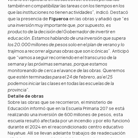
también en compatibilizar las tareas con los tiempos en los
que las instituciones no tienen actividades”
, indicó. Destacó
que la presencia de
Figueroa
en las obras y añadió que
“es
una inversión muy importante que, por supuesto, es
producto de la decisión del Gobernador de invertir en
educación. Estamos hablando de una inversión que supera
los 20.000 millones de pesos solo en el plan de verano y lo
trajimos a recorrer algunas obras que son icónicas”.
Anticipó
que
“vamos a seguir recorriendo en el transcurso de la
semana y las próximas semanas, porque estamos
monitoreando de cerca el avance de las obras. Queremos
que estén terminadas para el 24 de febrero, así el 25
podemos iniciar las clases en todas las escuelas de la
provincia”.
Detalle de obras
Sobre las obras que se recorrieron, el ministerio de
Educación informó que en la Escuela Primaria 207 se está
realizando una inversión de 600 millones de pesos, esta
escuela resultó afectada por un incendio y por ello funcionó
durante el 2024 en el reacondicionado centro educativo
Nayahue. Allí se llevan adelante trabajos de readecuación