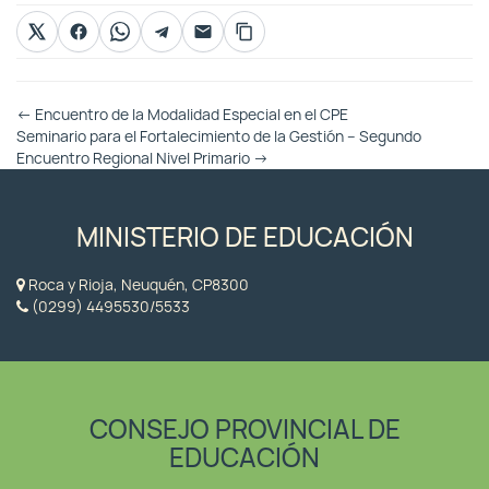
Otras
←
Encuentro de la Modalidad Especial en el CPE
Entradas
Seminario para el Fortalecimiento de la Gestión – Segundo
Encuentro Regional Nivel Primario
→
MINISTERIO DE EDUCACIÓN
Roca y Rioja, Neuquén, CP8300
(0299) 4495530/5533
CONSEJO PROVINCIAL DE
EDUCACIÓN