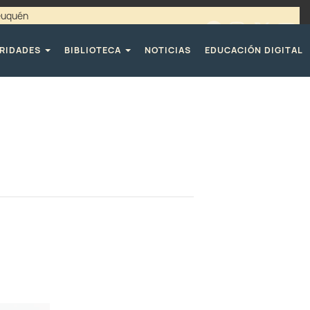
Neuquén
00 / 4494365 |
TELÉFONOS CPE
RIDADES
BIBLIOTECA
NOTICIAS
EDUCACIÓN DIGITAL