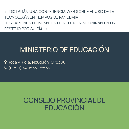
Otras
←
DICTARÁN UNA CONFERENCIA WEB SOBRE EL USO DE LA
Entradas
TECNOLOGÍA EN TIEMPOS DE PANDEMIA
LOS JARDINES DE INFANTES DE NEUQUÉN SE UNIRÁN EN UN
FESTEJO POR SU DÍA
→
MINISTERIO DE EDUCACIÓN
Roca y Rioja, Neuquén, CP8300
(0299) 4495530/5533
CONSEJO PROVINCIAL DE
EDUCACIÓN