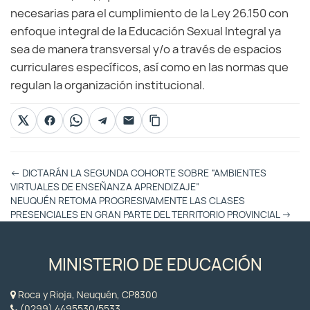
necesarias para el cumplimiento de la Ley 26.150 con
enfoque integral de la Educación Sexual Integral ya
sea de manera transversal y/o a través de espacios
curriculares específicos, así como en las normas que
regulan la organización institucional.
Otras
←
DICTARÁN LA SEGUNDA COHORTE SOBRE “AMBIENTES
Entradas
VIRTUALES DE ENSEÑANZA APRENDIZAJE”
NEUQUÉN RETOMA PROGRESIVAMENTE LAS CLASES
PRESENCIALES EN GRAN PARTE DEL TERRITORIO PROVINCIAL
→
MINISTERIO DE EDUCACIÓN
Roca y Rioja, Neuquén, CP8300
(0299) 4495530/5533