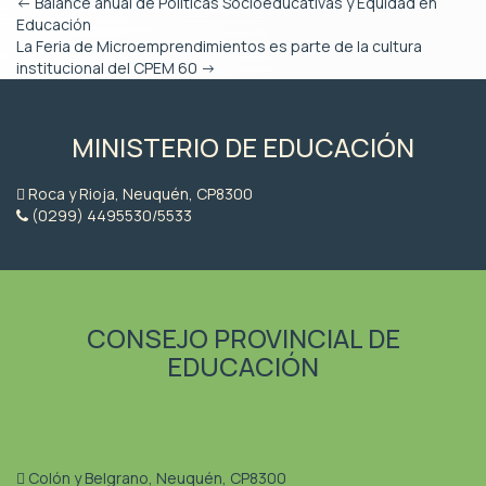
←
Balance anual de Políticas Socioeducativas y Equidad en
Educación
La Feria de Microemprendimientos es parte de la cultura
institucional del CPEM 60
→
MINISTERIO DE EDUCACIÓN
Roca y Rioja, Neuquén, CP8300
(0299) 4495530/5533
CONSEJO PROVINCIAL DE
EDUCACIÓN
Colón y Belgrano, Neuquén, CP8300