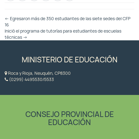
Otras
←
Egresaron más de 350 estudiantes de las siete sedes del CFP
Entradas
16
Inició el programa de tutorías para estudiantes de escuelas
técnicas
→
MINISTERIO DE EDUCACIÓN
Roca y Rioja, Neuquén, CP8300
(0299) 4495530/5533
CONSEJO PROVINCIAL DE
EDUCACIÓN