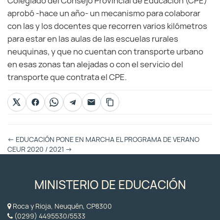
Colegiado del Consejo Provincial de Educación (CPE)
aprobó -hace un año- un mecanismo para colaborar
con las y los docentes que recorren varios kilómetros
para estar en las aulas de las escuelas rurales
neuquinas, y que no cuentan con transporte urbano
en esas zonas tan alejadas o con el servicio del
transporte que contrata el CPE.
Otras
←
EDUCACIÓN PONE EN MARCHA EL PROGRAMA DE VERANO
Entradas
CEUR 2020 / 2021
→
MINISTERIO DE EDUCACIÓN
Roca y Rioja, Neuquén, CP8300
(0299) 4495530/5533