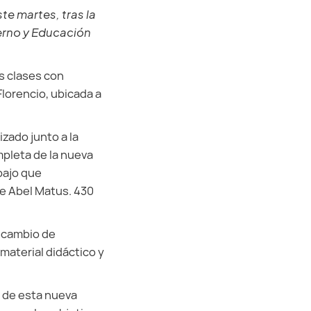
te martes, tras la
erno y Educación
s clases con
lorencio, ubicada a
izado junto a la
mpleta de la nueva
bajo que
te Abel Matus. 430
recambio de
material didáctico y
o de esta nueva