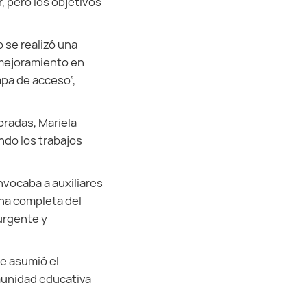
, pero los objetivos
 se realizó una
 mejoramiento en
pa de acceso”,
oradas, Mariela
ndo los trabajos
nvocaba a auxiliares
fina completa del
 urgente y
e asumió el
omunidad educativa