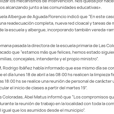
lizar los mecanismos de intervención. Nos queda por hacer
mos alcanzando junto a las comunidades educativas».
ela Albergue de Aguada Florencio indicó que “En este caso
una readecuación completa, nueva red cloacal y tareas de
de la escuela y albergue, incorporando también vereda-ram
semana pasada la directora de la escuela primaria de Las Col
tacado que “estamos más que felices, hemos estado siguie
milias, concejales, intendente y el propio ministro”.
M, Rodrigo Ibáñez había informado que ese mismo día se co
 el día lunes 18 de abril a las 08:00 hs realicen la limpieza 
 las 18:00 hs se realice una reunión de personal de carácter
cular el inicio de clases a partir del martes 19”.
as Coloradas, Abel Matus informó que “Los compromisos qu
durante la reunión de trabajo en la localidad con toda la c
l igual que los asumidos desde el municipio”.