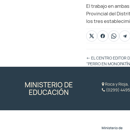
El trabajo en ambas
Provincial del Distr
los tres establecim
Otras
←
EL CENTRO EDITOR D
Entradas
“PERRO EN MONOPATÍN
MINISTERIO DE
Roca y Rioja
(0299) 4495
EDUCACIÓN