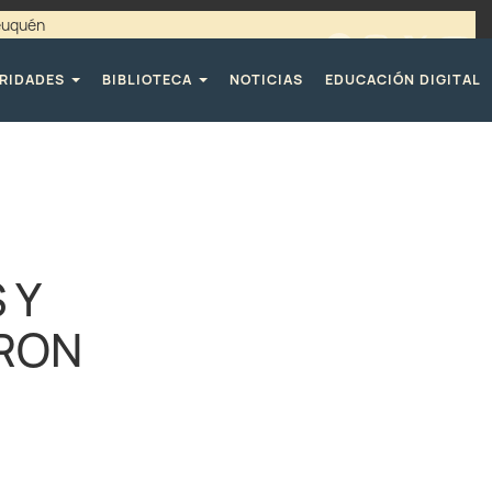
Neuquén
00 / 4494365 |
TELÉFONOS CPE
RIDADES
BIBLIOTECA
NOTICIAS
EDUCACIÓN DIGITAL
 Y
ARON