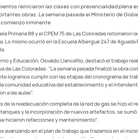
entos reiniciaron las clases con presencialidad plena es
portantes obras. La semana pasada el Ministerio de Gobi
l comienzo inminente.
ela Primaria 88 y el CPEM 75 de Las Coloradas retomaron la
a. Lo mismo ocurrió en la Escuela Albergue 247 de Aguada F
la.
rno y Educación, Osvaldo Llancafilo, destacó el trabajo real
 de Las Coloradas: “La semana pasada finalizó la obra co
nte logramos cumplir con las etapas del cronograma de tra
la comunidad educativa del establecimiento y el intenden
n a las aulas”.
de la readecuación completa de la red de gas se hizo el 
tanques y la incorporación de nuevos artefactos, se sumó 
se hicieron refacciones y mantenimiento”.
 avanzando en el plan de trabajo que trazamos en el inici