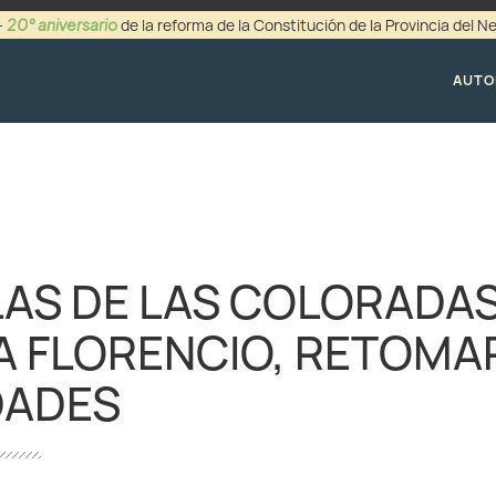
20° aniversario
-
de la reforma de la Constitución de la Provincia del 
+54 (0299) 44942
AUTO
AS DE LAS COLORADAS
 FLORENCIO, RETOM
DADES