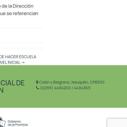
de la Dirección
 que se referencian
DE HACER ESCUELA
VEL INICIAL
→
CIAL DE
Colón y Belgrano, Neuquén, CP8300
(0299) 4494200 / 4494365
N