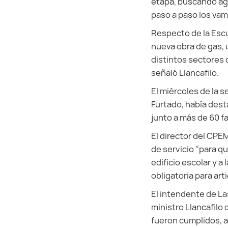
etapa, buscando agi
paso a paso los va
Respecto de la Escu
nueva obra de gas, 
distintos sectores 
señaló Llancafilo.
El miércoles de la 
Furtado, había des
junto a más de 60 fa
El director del CPE
de servicio “para que
edificio escolar y a
obligatoria para arti
El intendente de L
ministro Llancafilo 
fueron cumplidos, a