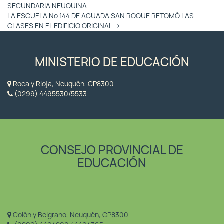
Entradas
SECUNDARIA NEUQUINA
LA ESCUELA Nº 144 DE AGUADA SAN ROQUE RETOMÓ LAS
CLASES EN EL EDIFICIO ORIGINAL
→
MINISTERIO DE EDUCACIÓN
Roca y Rioja, Neuquén, CP8300
(0299) 4495530/5533
CONSEJO PROVINCIAL DE
EDUCACIÓN
Colón y Belgrano, Neuquén, CP8300