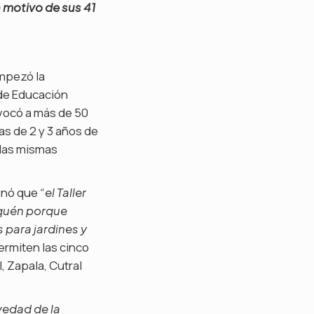
 motivo de sus 41
empezó la
 de Educación
nvocó a más de 50
as de 2 y 3 años de
e las mismas
onó que
“el Taller
uquén porque
para jardines y
ermiten las cinco
, Zapala, Cutral
vedad de la