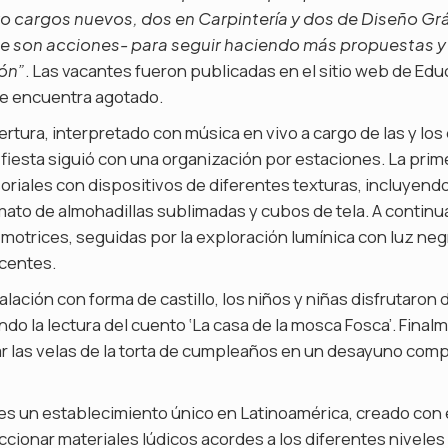
o cargos nuevos, dos en Carpintería y dos de Diseño Gr
 son acciones- para seguir haciendo más propuestas y
. Las vacantes fueron publicadas en el sitio web de Edu
ón”
se encuentra agotado.
pertura, interpretado con música en vivo a cargo de las y lo
la fiesta siguió con una organización por estaciones. La pri
oriales con dispositivos de diferentes texturas, incluyend
ato de almohadillas sublimadas y cubos de tela. A continua
motrices, seguidas por la exploración lumínica con luz negr
scentes.
alación con forma de castillo, los niños y niñas disfrutaro
do la lectura del cuento ‘La casa de la mosca Fosca’. Final
 las velas de la torta de cumpleaños en un desayuno comp
o es un establecimiento único en Latinoamérica, creado con 
ccionar materiales lúdicos acordes a los diferentes nivele