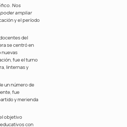
áfico. Nos
 poder ampliar
cación y el período
s docentes del
mera se centró en
o nuevas
ción, fue el turno
a, linternas y
n de un número de
mente, fue
artido y merienda
el objetivo
s educativos con