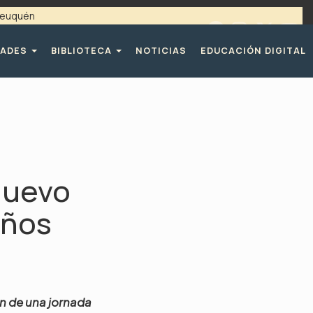
 Neuquén
 / 4494365 |
TELÉFONOS CPE
DADES
BIBLIOTECA
NOTICIAS
EDUCACIÓN DIGITAL
 nuevo
años
on de una jornada