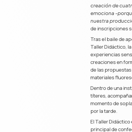
creación de cuatr
emociona -porque
nuestra producci
de inscripciones 
Tras el baile de a
Taller Didáctico, 
experiencias sens
creaciones en form
de las propuestas 
materiales fluore
Dentro de una inst
títeres, acompañan
momento de soplar
por la tarde.
El Taller Didáctic
principal de confe