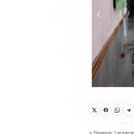
←
Figueroa: “Las beca