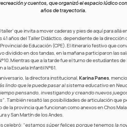
recreación y cuentos, que organizó el espacio lúdico con
años de trayectoria.
taller’ que invita a mover caderas y pies de aquí para allá 
s 41 años del Taller Didáctico, dependiente de la dirección
o Provincial de Educación (CPE). El itinerario festivo que co
vo dividido en dos tandas, en la mañana participaron las sal
 N°10. Mientras que a la tarde fue el turno de estudiantes d
a la Escuela Infantil N°61.
aniversario, la directora institucional,
Karina Panes
, menci
ás lindo que le puede pasar al sistema educativo en Ne
tiempo pensando, investigando y creando nuevos juegos 
. También resaltó las posibilidades de articulación que p
es”
o de la provincia que funcionan como anexos en Chos Malal
tura y San Martín de los Andes.
es celebró:
“estamos súper felices porque tenemos la no