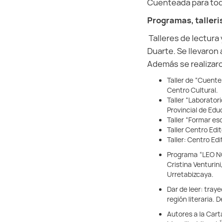
Cuenteada para todo
Programas, talleri
Talleres de lectura 
Duarte. Se llevaron
Además se realizar
Taller de “Cuente
Centro Cultural.
Taller “Laborator
Provincial de Edu
Taller “Formar es
Taller Centro Edi
Taller: Centro Edi
Programa “LEO NQN
Cristina Venturin
Urretabizcaya.
Dar de leer: tray
región literaria.
Autores a la Cart