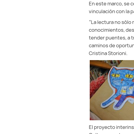
En este marco, se c
vinculación con la p
“La lectura no sól
conocimientos, desc
tender puentes, a t
caminos de oportuni
Cristina Storioni.
El proyecto interin