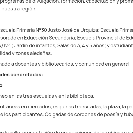
programas de divulgación, formación, capacitación y promo
 nuestra región.
Escuela Primaria N°30 Justo José de Urquiza; Escuela Prima
fesorado en Educación Secundaria; Escuela Provincial de E
N°1; Jardín de infantes, Salas de 3, 4 y 5 años; y estudian
calidad y zonas aledañas.
ado a docentes y bibliotecarios, y comunidad en general.
ades concretadas:
o
eo en las tres escuelas y en la biblioteca.
ltáneas en mercados, esquinas transitadas, la plaza, la p
de los participantes. Colgadas de cordones de poesía y tub
n la calle, presentación de producciones de los chicos y c