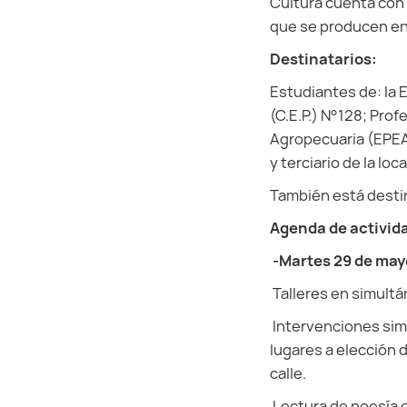
Cultura cuenta con 
que se producen en
Destinatarios:
Estudiantes de: la 
(C.E.P.) N°128; Pro
Agropecuaria (EPEA) 
y terciario de la lo
También está destin
Agenda de activid
-Martes 29 de may
Talleres en simultán
Intervenciones simu
lugares a elección 
calle.
Lectura de poesía e