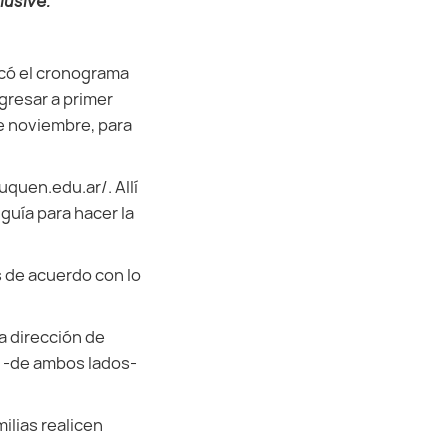
lusive.
icó el cronograma
gresar a primer
 de noviembre, para
uquen.edu.ar/. Allí
guía para hacer la
s de acuerdo con lo
a dirección de
) -de ambos lados-
ilias realicen