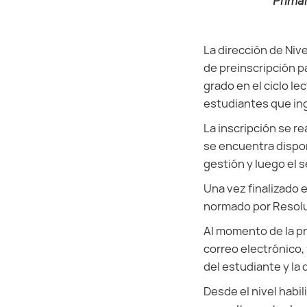
Primar
La dirección de Niv
de preinscripción p
grado en el ciclo le
estudiantes que ing
La inscripción se re
se encuentra disponi
gestión y luego el 
Una vez finalizado 
normado por Resolu
Al momento de la pr
correo electrónico,
del estudiante y l
Desde el nivel habi