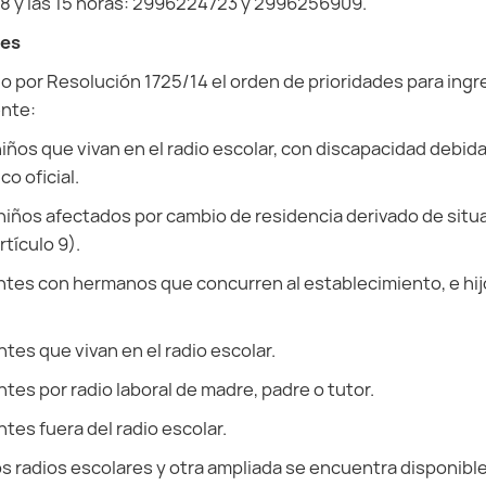
 8 y las 15 horas: 2996224723 y 2996256909.
des
o por Resolución 1725/14 el orden de prioridades para ingr
ente:
 niños que vivan en el radio escolar, con discapacidad debi
o oficial.
y niños afectados por cambio de residencia derivado de situ
rtículo 9).
antes con hermanos que concurren al establecimiento, e hij
ntes que vivan en el radio escolar.
ntes por radio laboral de madre, padre o tutor.
ntes fuera del radio escolar.
os radios escolares y otra ampliada se encuentra disponible