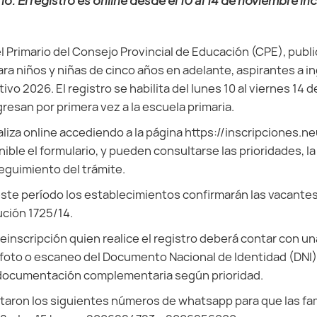
io. El registro es online desde el 10 al 14 de noviembre inc
el Primario del Consejo Provincial de Educación (CPE), publ
ara niños y niñas de cinco años en adelante, aspirantes a in
ctivo 2026. El registro se habilita del lunes 10 al viernes 14
resan por primera vez a la escuela primaria.
aliza online accediendo a la página https://inscripciones.ne
ble el formulario, y pueden consultarse las prioridades, la 
seguimiento del trámite.
este período los establecimientos confirmarán las vacante
ción 1725/14.
einscripción quien realice el registro deberá contar con un
 foto o escaneo del Documento Nacional de Identidad (DNI
a documentación complementaria según prioridad.
litaron los siguientes números de whatsapp para que las fam