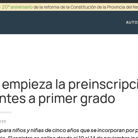
20° aniversario
-
de la reforma de la Constitución de la Provincia del 
+54 (0299) 44942
AUTO
s empieza la preinscripc
ntes a primer grado
025
para niños y niñas de cinco años que se incorporan por pr