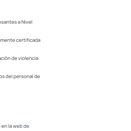
esantes a Nivel
damente certificada
ación de violencia
os del personal de
 en la
web de