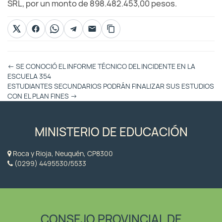
SRL, por un monto de 898.482.453,00 pesos.
Otras
←
SE CONOCIÓ EL INFORME TÉCNICO DEL INCIDENTE EN LA
Entradas
ESCUELA 354
ESTUDIANTES SECUNDARIOS PODRÁN FINALIZAR SUS ESTUDIOS
CON EL PLAN FINES
→
MINISTERIO DE EDUCACIÓN
Roca y Rioja, Neuquén, CP8300
(0299) 4495530/5533
CONSEJO PROVINCIAL DE