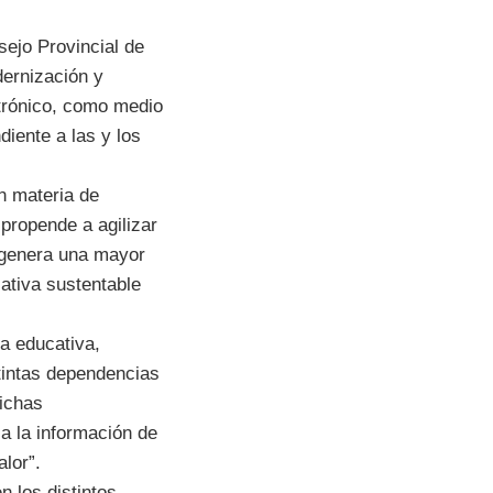
sejo Provincial de
dernización y
ctrónico, como medio
iente a las y los
en materia de
 propende a agilizar
 genera una mayor
iativa sustentable
ca educativa,
stintas dependencias
dichas
 a la información de
lor”.
n los distintos