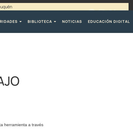
Neuquén
00 / 4494365 |
TELÉFONOS CPE
RIDADES
BIBLIOTECA
NOTICIAS
EDUCACIÓN DIGITAL
AJO
ta herramienta a través