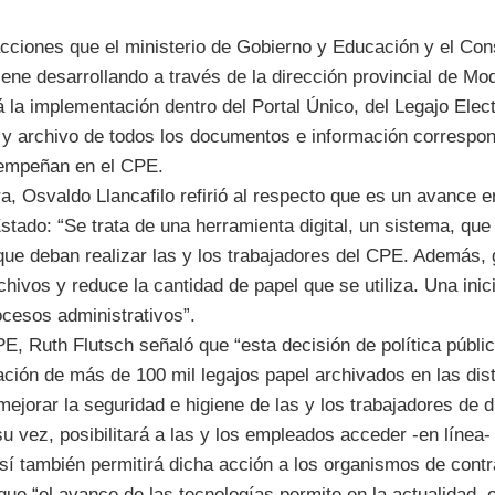
cciones que el ministerio de Gobierno y Educación y el Con
ene desarrollando a través de la dirección provincial de Mo
 la implementación dentro del Portal Único, del Legajo Ele
 y archivo de todos los documentos e información correspond
empeñan en el CPE.
tera, Osvaldo Llancafilo refirió al respecto que es un avance 
tado: “Se trata de una herramienta digital, un sistema, que
que deban realizar las y los trabajadores del CPE. Además,
chivos y reduce la cantidad de papel que se utiliza. Una inic
ocesos administrativos”.
E, Ruth Flutsch señaló que “esta decisión de política públi
ización de más de 100 mil legajos papel archivados en las di
jorar la seguridad e higiene de las y los trabajadores de 
u vez, posibilitará a las y los empleados acceder -en línea-
sí también permitirá dicha acción a los organismos de contra
e “el avance de las tecnologías permite en la actualidad, e