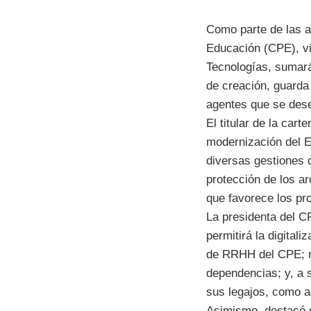
Como parte de las a
Educación (CPE), vi
Tecnologías, sumará
de creación, guarda
agentes que se des
El titular de la car
modernización del Es
diversas gestiones 
protección de los ar
que favorece los pr
La presidenta del CP
permitirá la digital
de RRHH del CPE; me
dependencias; y, a s
sus legajos, como a
Asimismo, destacó qu