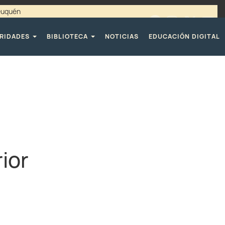
Neuquén
00 / 4494365 |
TELÉFONOS CPE
RIDADES
BIBLIOTECA
NOTICIAS
EDUCACIÓN DIGITAL
s
ior