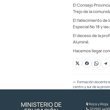
El Consejo Provinci
Trejo de la comunid
El fallecimiento de
Especial Nº 18 y las
El deceso de la pro
Aluminé.
Hacemos llegar cond
Otras
←
Formación docente en 
Entradas
centro y sur de la provi
MINISTERIO DE
Roca y Rioja
(0299) 4495