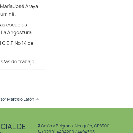
 María José Araya
luminé.
 las escuelas
la La Angostura.
C.E.F. Nº 14 de
s/as de trabajo.
fesor Marcelo Lafón
→
CIAL DE
Colón y Belgrano, Neuquén, CP8300
(0299) 4494200 / 4494365