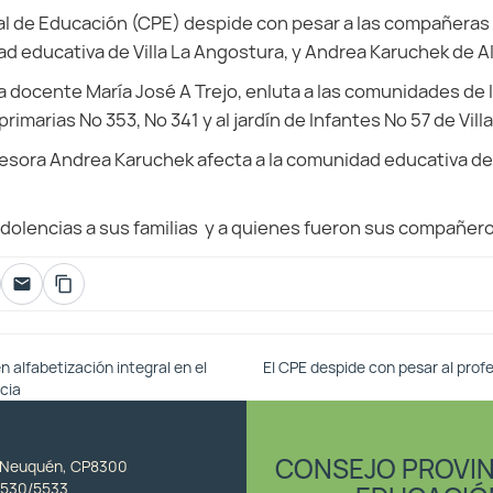
al de Educación (CPE) despide con pesar a las compañeras
ad educativa de Villa La Angostura, y Andrea Karuchek de A
 la docente María José A Trejo, enluta a las comunidades de
 primarias Nº 353, Nº 341 y al jardín de Infantes Nº 57 de Vil
fesora Andrea Karuchek afecta a la comunidad educativa del 
olencias a sus familias y a quienes fueron sus compañero
alfabetización integral en el
El CPE despide con pesar al pro
ncia
CONSEJO PROVIN
, Neuquén, CP8300
530/5533