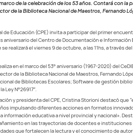
l marco de la celebración de los 53 años. Contará con la p
ector de la Biblioteca Nacional de Maestros, Fernando Ló
l de Educación (CPE) invita a participar del primer encuent
 aniversario del Centro de Documentación e Información E
e se realizará el viernes 9 de octubre, a las 11hs, a través d
ealiza en el marco del 53° aniversario (1967-2020) del CeDI
irector de la Biblioteca Nacional de Maestros, Fernando Lóp
cional de Bibliotecas Escolares; Software de gestión biblio
la Ley N°26917″.
ción y presidenta del CPE, Cristina Storioni destacó que “e
años impulsando diferentes acciones en formatos innovado
 información educativa a nivel provincial y nacional». Des
ñamiento en las trayectorias de docentes e instituciones
dades que fortalecen la lectura y el conocimiento de autor