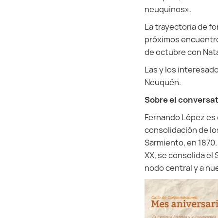
neuquinos».
La trayectoria de 
próximos encuentros 
de octubre con Nata
Las y los interesad
Neuquén.
Sobre el conversa
Fernando López es e
consolidación de lo
Sarmiento, en 1870.
XX, se consolida el
nodo central y a nu