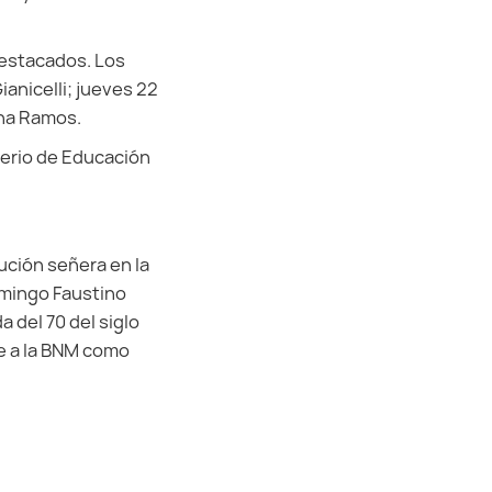
destacados. Los
ianicelli; jueves 22
ina Ramos.
terio de Educación
ución señera en la
omingo Faustino
 del 70 del siglo
ne a la BNM como