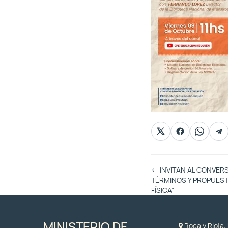
Otras
←
INVITAN AL CONVER
Entradas
TÉRMINOS Y PROPUEST
FÍSICA”
MINISTERIO DE
Roca y Rioja