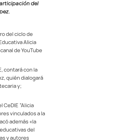
articipación del
pez.
ro del ciclo de
ducativa Alicia
el canal de YouTube
E, contará con la
ez, quién dialogará
tecaria y;
l CeDIE “Alicia
res vinculados a la
tacó además «la
 educativas del
as y autores