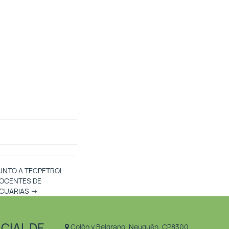
JUNTO A TECPETROL
DOCENTES DE
ECUARIAS
→
CIAL DE
Colón y Belgrano, Neuquén, CP8300