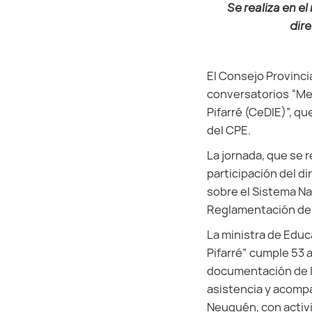
Se realiza en e
dir
El Consejo Provincia
conversatorios “Mes
Pifarré (CeDIE)”, qu
del CPE.
La jornada, que se r
participación del d
sobre el Sistema Na
Reglamentación de 
La ministra de Educa
Pifarré” cumple 53 
documentación de la
asistencia y acompa
Neuquén, con activi