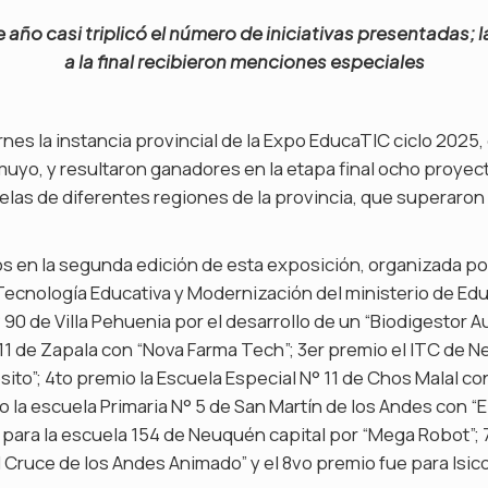
 año casi triplicó el número de iniciativas presentadas; l
a la final recibieron menciones especiales
nes la instancia provincial de la Expo EducaTIC ciclo 2025, 
yo, y resultaron ganadores en la etapa final ocho proyect
uelas de diferentes regiones de la provincia, que superaron 
s en la segunda edición de esta exposición, organizada por
ecnología Educativa y Modernización del ministerio de Edu
90 de Villa Pehuenia por el desarrollo de un “Biodigestor 
11 de Zapala con “Nova Farma Tech”; 3er premio el ITC de 
ito”; 4to premio la Escuela Especial N° 11 de Chos Malal c
o la escuela Primaria N° 5 de San Martín de los Andes con “
 para la escuela 154 de Neuquén capital por “Mega Robot”; 
El Cruce de los Andes Animado” y el 8vo premio fue para Isic