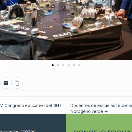
 VI Congreso educativo del ISFD
Docentes de escuelas técnica
hidrógeno verde
→
, Neuquén, CP8300