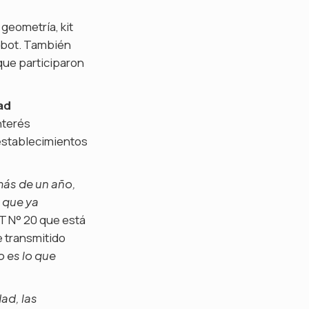
geometría, kit
eabot. También
que participaron
ad
nterés
establecimientos
más de un año,
 que ya
ET N° 20 que está
e transmitido
 es lo que
ad, las