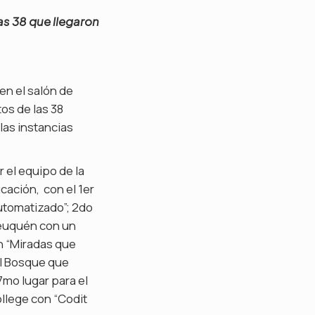
as 38 que llegaron
en el salón de
os de las 38
las instancias
 el equipo de la
cación, con el 1er
Automatizado”; 2do
Neuquén con un
on “Miradas que
El Bosque que
7mo lugar para el
ollege con “Codit