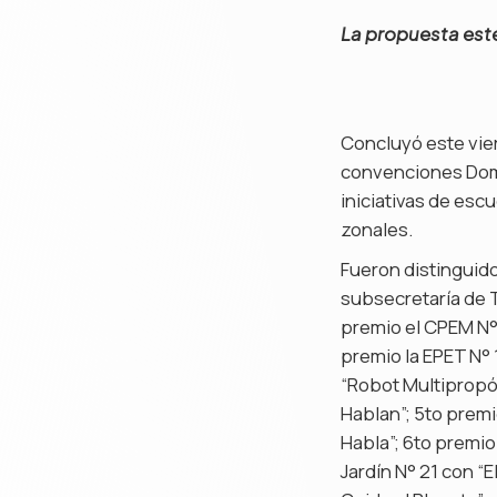
La propuesta este
Concluyó este vier
convenciones Domu
iniciativas de esc
zonales.
Fueron distinguido
subsecretaría de T
premio el CPEM N° 
premio la EPET N° 
“Robot Multipropós
Hablan”; 5to premi
Habla”; 6to premio
Jardín N° 21 con “