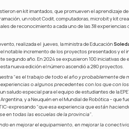
tieron en kit imantados, que promueven el aprendizaje de 
ramación, un robot Codit, computadoras, microbit y kit cr
les de reconocimiento a cada uno de las 38 experiencias 
 evento, realizada el jueves, la ministra de Educación
Soled
el notable incremento de los proyectos presentados y el i
te segundo año. En 2024 se expusieron 100 iniciativas de 
n esta nueva edición el número ascendió a 280 proyectos.
uestra
“es el trabajo de todo el año y probablemente de 
experiencias o algunos precedentes con los que con los
 un saludo especial para el equipo de estudiantes de la EP
Argentina, y a Neuquén en el Mundial de Robótica – que fu
aTIC-expresando
“que esa experiencia que están haciendo
 en todas las escuelas de la provincia”.
do en mejorar el equipamiento, en mejorar la conectivid