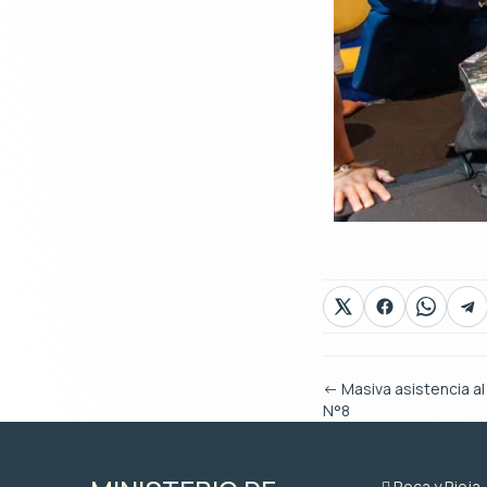
←
Masiva asistencia al
N°8
Roca y Rioja