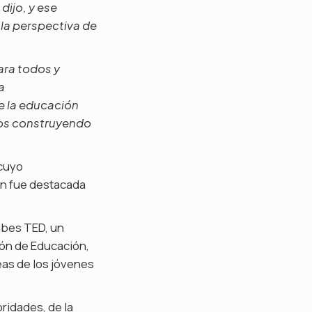
dijo, y ese
la perspectiva de
ara todos y
a
e la educación
mos construyendo
 cuyo
én fue destacada
lubes TED, un
ón de Educación,
eas de los jóvenes
ridades, de la