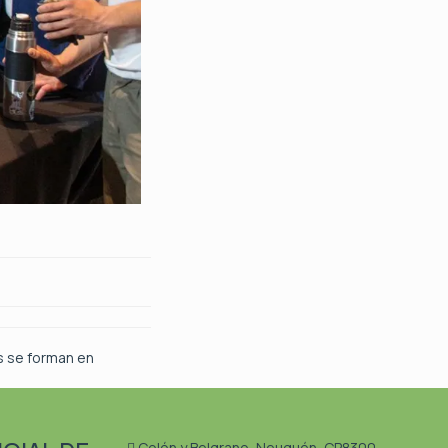
s se forman en
Colón y Belgrano, Neuquén, CP8300