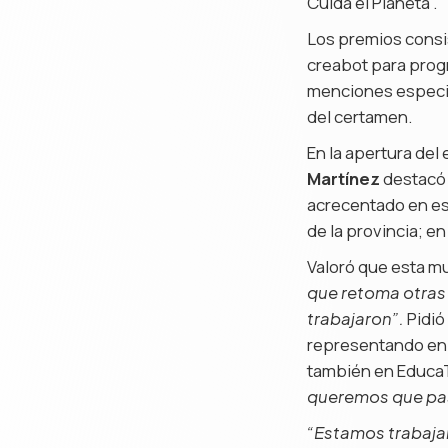
Cuida el Planeta”.
Los premios consis
creabot para prog
menciones especia
del certamen.
En la apertura del
Martínez
destacó 
acrecentado en es
de la provincia; e
Valoró que esta m
que retoma otras 
Pidió
trabajaron”.
representando en 
también en Educ
queremos que pase
“Estamos trabajan