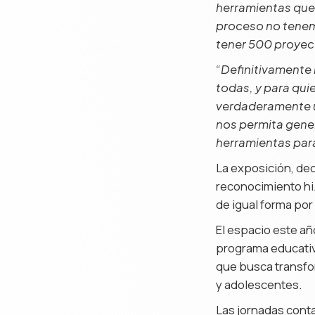
herramientas que 
proceso no tenemo
tener 500 proyect
“Definitivamente
todas, y para qu
verdaderamente u
nos permita gene
herramientas par
La exposición, de
reconocimiento hiz
de igual forma por
El espacio este añ
programa educativ
que busca transfor
y adolescentes.
Las jornadas conta