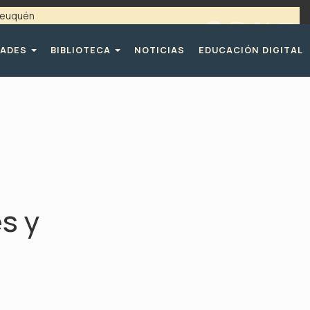
 Neuquén
 / 4494365 |
TELÉFONOS CPE
DADES
BIBLIOTECA
NOTICIAS
EDUCACIÓN DIGITAL
s y