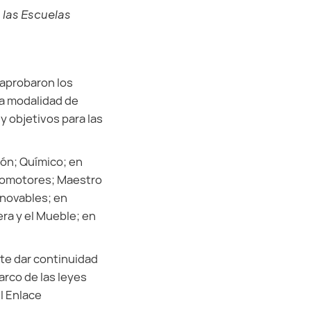
 las Escuelas
 aprobaron los
la modalidad de
 objetivos para las
ión; Químico; en
utomotores; Maestro
enovables; en
ra y el Mueble; en
ite dar continuidad
arco de las leyes
l Enlace