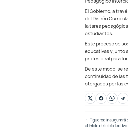
Pedagógico Intercic
El Gobierno, a trav
del Diseño Curricul
la tarea pedagógica
estudiantes.
Este proceso se sos
educativas y junto 
profesional para fo
De este modo, se re
continuidad de las t
otorgados por las 
Otras
←
Figueroa inaugurará 
Entradas
el inicio del ciclo lectiv