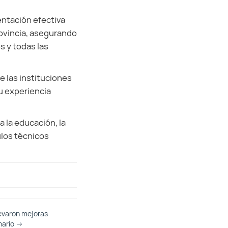
entación efectiva
rovincia, asegurando
s y todas las
 las instituciones
su experiencia
 la educación, la
ulos técnicos
elevaron mejoras
nario
→