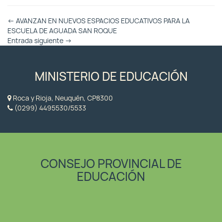
Otras
←
AVANZAN EN NUEVOS ESPACIOS EDUCATIVOS PARA LA
Entradas
ESCUELA DE AGUADA SAN ROQUE
Entrada siguiente
→
MINISTERIO DE EDUCACIÓN
Roca y Rioja, Neuquén, CP8300
(0299) 4495530/5533
CONSEJO PROVINCIAL DE
EDUCACIÓN