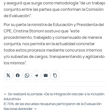
y aseguró que surge como metodología “de un trabajo
conjunto entre las partes que conforman la Comisión
de Evaluación”.
Por su parte la ministra de Educación y Presidenta del
CPE, Cristina Storioni sostuvo que “este
procedimiento, trabajado y consensuado de manera
conjunta, nos permite en la actualidad concretar
todos estos procesos mediante concursos internos
y/o subastas de cargos, transparentando y agilizando
los mismos”.
Otras
←
Se realizará la jornada «De la integración escolar a la inclusión
Entradas
educativa»
El 70% de las escuelas neuquinas participaron de la Evaluación
Nacional Aprender
→