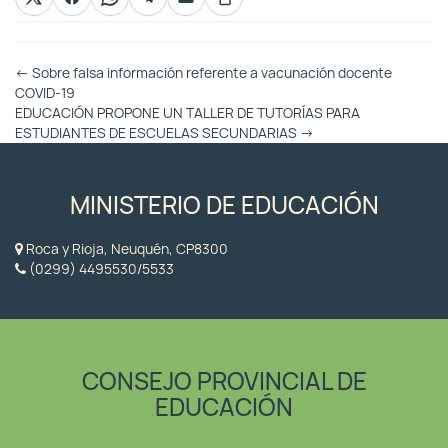
Otras
←
Sobre falsa información referente a vacunación docente
Entradas
COVID-19
EDUCACIÓN PROPONE UN TALLER DE TUTORÍAS PARA
ESTUDIANTES DE ESCUELAS SECUNDARIAS
→
MINISTERIO DE EDUCACIÓN
Roca y Rioja, Neuquén, CP8300
(0299) 4495530/5533
CONSEJO PROVINCIAL DE
EDUCACIÓN