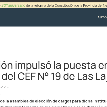
20° aniversario
-
de la reforma de la Constitución de la Provincia del 
+54 (0299) 44942
AUTO
ón impulsó la puesta e
del CEF N° 19 de Las La
9
de la asamblea de elección de cargos para dicha instituc