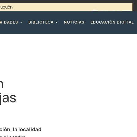
Neuquén
00 / 4494365 |
TELÉFONOS CPE
RIDADES
BIBLIOTECA
NOTICIAS
EDUCACIÓN DIGITAL
n
jas
ión, la localidad