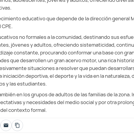
niños, adolescentes, jóvenes y adultos, ofreciendo diversas
tivas.
lecimiento educativo que depende de la dirección general 
l CPE.
ucativos no formales a la comunidad, destinando sus esfuer
tes, jóvenes y adultos, ofreciendo sistematicidad, contin
dizaje constante, procurando conformar una base con gran
ades que desarrollen un gran acervo motor, una rica histor
sivamente situaciones a resolver que puedan desarrollarse
a iniciación deportiva, el deporte y la vida en la naturaleza,
os y las estudiantes.
mbién en los grupos de adultos de las familias de la zona. 
pectativas y necesidades del medio social y por otra prolon
 del contexto formal.