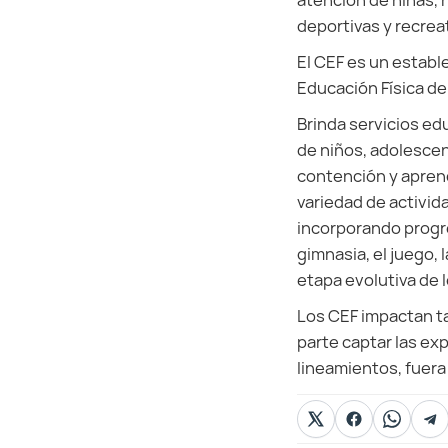
atención de niñas, 
deportivas y recrea
El CEF es un estab
Educación Física de
Brinda servicios ed
de niños, adolescen
contención y apren
variedad de activid
incorporando progre
gimnasia, el juego, l
etapa evolutiva de l
Los CEF impactan ta
parte captar las ex
lineamientos, fuera