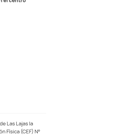
n el centro
de Las Lajas la
ón Física (CEF) N°