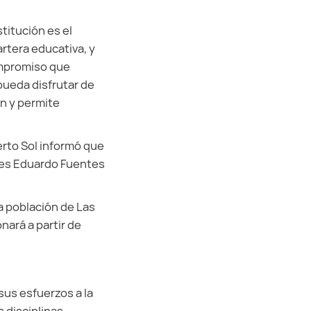
titución es el
artera educativa, y
ompromiso que
pueda disfrutar de
ón y permite
erto Sol informó que
ores Eduardo Fuentes
la población de Las
onará a partir de
sus esfuerzos a la