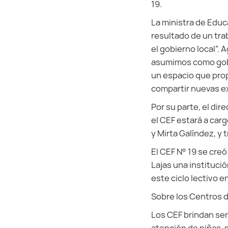
19.
La ministra de Educa
resultado de un trab
el gobierno local”.
asumimos como gobie
un espacio que prop
compartir nuevas ex
Por su parte, el di
el CEF estará a car
y Mirta Galíndez, y t
El CEF N° 19 se creó
Lajas una institució
este ciclo lectivo 
Sobre los Centros d
Los CEF brindan ser