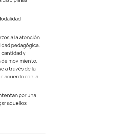
 disciplinas
Modalidad
zos a la atención
uidad pedagógica,
 cantidad y
ia de movimiento,
 a través de la
 de acuerdo con la
Intentan por una
gar aquellos