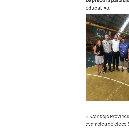
se prepara para di
educativo.
El Consejo Provincia
asamblea de elecció