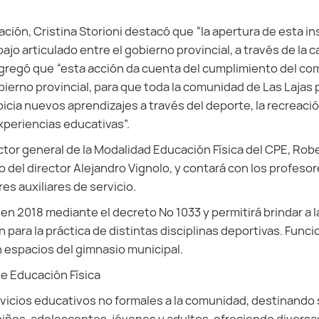
ción, Cristina Storioni destacó que “la apertura de esta ins
ajo articulado entre el gobierno provincial, a través de la c
 Agregó que “esta acción da cuenta del cumplimiento del c
rno provincial, para que toda la comunidad de Las Lajas 
icia nuevos aprendizajes a través del deporte, la recreaci
periencias educativas”.
rector general de la Modalidad Educación Física del CPE, Rob
go del director Alejandro Vignolo, y contará con los profes
res auxiliares de servicio.
 en 2018 mediante el decreto Nº 1033 y permitirá brindar a 
n para la práctica de distintas disciplinas deportivas. Funci
en espacios del gimnasio municipal.
e Educación Física
vicios educativos no formales a la comunidad, destinando 