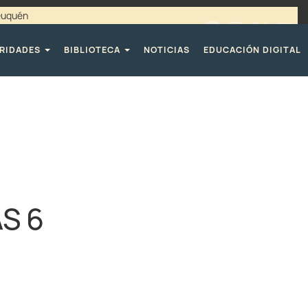
Neuquén
00 / 4494365 |
TELÉFONOS CPE
RIDADES
BIBLIOTECA
NOTICIAS
EDUCACIÓN DIGITAL
S 6