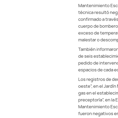
Mantenimiento Escola
técnica resultó ne
confirmado a través
cuerpo de bomberos
exceso de temperatu
malestar o descomp
También informaron 
de seis establecimie
pedido de intervenci
espacios de cada edi
Los registros de de
oeste”, en el Jardín
gas en el establecim
preceptoría”, en la 
Mantenimiento Escol
fueron negativos en