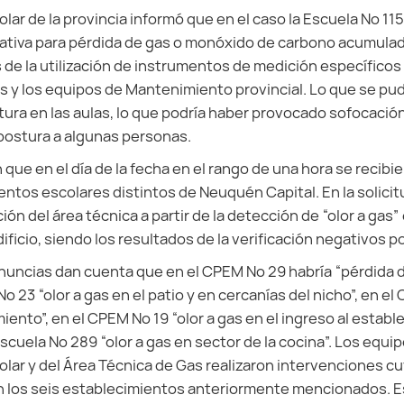
r de la provincia informó que en el caso la Escuela Nº 115 
gativa para pérdida de gas o monóxido de carbono acumulad
 de la utilización de instrumentos de medición específicos
 y los equipos de Mantenimiento provincial. Lo que se pu
ra en las aulas, lo que podría haber provocado sofocación
ostura a algunas personas.
que en el día de la fecha en el rango de una hora se recibie
ntos escolares distintos de Neuquén Capital. En la solicitu
ón del área técnica a partir de la detección de “olor a gas”
ficio, siendo los resultados de la verificación negativos p
nuncias dan cuenta que en el CPEM Nº 29 habría “pérdida de
 Nº 23 “olor a gas en el patio y en cercanías del nicho”, en el
iento”, en el CPEM Nº 19 “olor a gas en el ingreso al establ
Escuela Nº 289 “olor a gas en sector de la cocina”. Los equi
ar y del Área Técnica de Gas realizaron intervenciones c
 los seis establecimientos anteriormente mencionados. Es