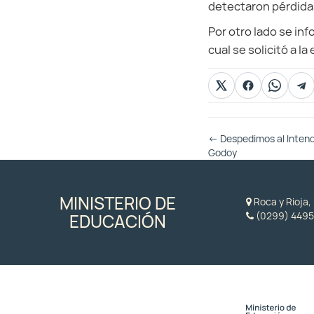
detectaron pérdida
Por otro lado se inf
cual se solicitó a l
Otras
←
Despedimos al Intend
Entradas
Godoy
MINISTERIO DE
Roca y Rioja
(0299) 4495
EDUCACIÓN