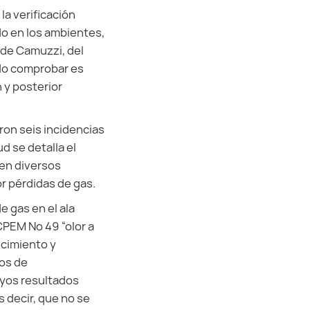
la verificación
o en los ambientes,
 de Camuzzi, del
do comprobar es
 y posterior
ron seis incidencias
d se detalla el
 en diversos
or pérdidas de gas.
 gas en el ala
 CPEM Nº 49 “olor a
ecimiento y
pos de
uyos resultados
 decir, que no se