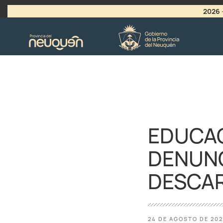
2026
>
LLAMADO A VACANTES
EDUCAC
DENUNC
DESCA
24 DE AGOSTO DE 20