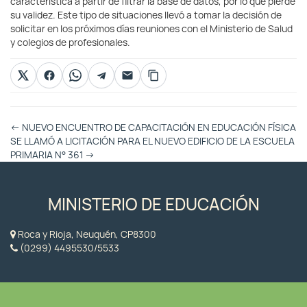
característica a partir de filtrar la base de datos, por lo que pierde
su validez. Este tipo de situaciones llevó a tomar la decisión de
solicitar en los próximos días reuniones con el Ministerio de Salud
y colegios de profesionales.
Otras
←
NUEVO ENCUENTRO DE CAPACITACIÓN EN EDUCACIÓN FÍSICA
Entradas
SE LLAMÓ A LICITACIÓN PARA EL NUEVO EDIFICIO DE LA ESCUELA
PRIMARIA N° 361
→
MINISTERIO DE EDUCACIÓN
Roca y Rioja, Neuquén, CP8300
(0299) 4495530/5533