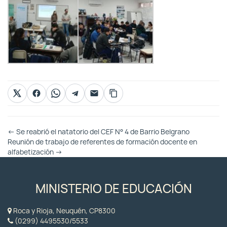
Otras
←
Se reabrió el natatorio del CEF N° 4 de Barrio Belgrano
Entradas
Reunión de trabajo de referentes de formación docente en
alfabetización
→
MINISTERIO DE EDUCACIÓN
Roca y Rioja, Neuquén, CP8300
(0299) 4495530/5533