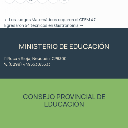
←
Los Juegos Matemáticos coparon el CPEM 47
Egresaron 54 técnicos en Gastronomía
→
MINISTERIO DE EDUCACIÓN
Roca y Rioja, Neuquén, CP8300
(0299) 4495530/5533
CONSEJO PROVINCIAL DE
EDUCACIÓN