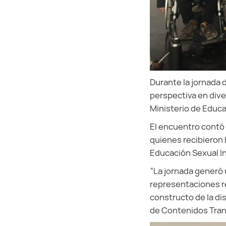
Durante la jornada d
perspectiva en dive
Ministerio de Educac
El encuentro contó
quienes recibieron h
Educación Sexual In
“La jornada generó 
representaciones re
constructo de la di
de Contenidos Trans