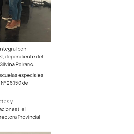
Integral con
SI, dependiente del
Silvina Peirano.
scuelas especiales,
y N°26.150 de
stos y
aciones), el
rectora Provincial