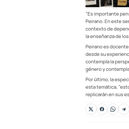
“Es importante pens
Peirano. En este se
contexto de depende
la enseñanza de lo
Peirano es docente 
desde su experienci
contempla la perspe
género y contemplar
Por último, la espe
esta temática, “est
replicarán en sus e