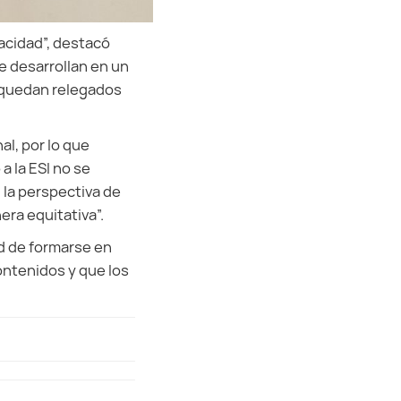
acidad”, destacó
e desarrollan en un
e quedan relegados
al, por lo que
a la ESI no se
 la perspectiva de
era equitativa”.
ad de formarse en
ontenidos y que los