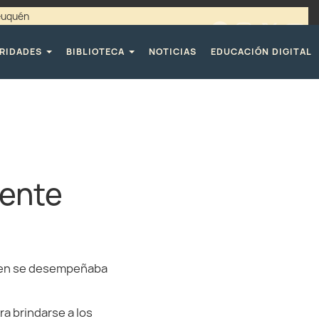
Neuquén
00 / 4494365 |
TELÉFONOS CPE
RIDADES
BIBLIOTECA
NOTICIAS
EDUCACIÓN DIGITAL
cente
quien se desempeñaba
ra brindarse a los