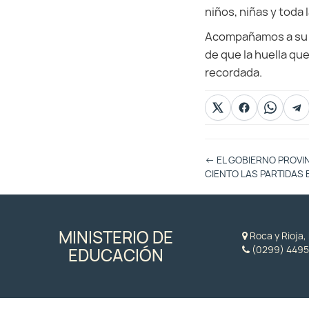
niños, niñas y toda
Acompañamos a su fa
de que la huella qu
recordada.
Otras
←
EL GOBIERNO PROVI
Entradas
CIENTO LAS PARTIDAS
MINISTERIO DE
Roca y Rioja
(0299) 4495
EDUCACIÓN