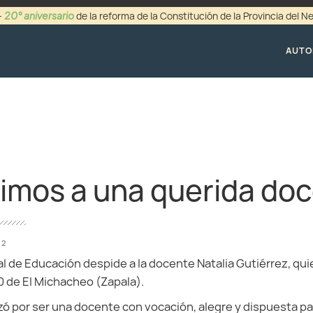
20° aniversario
-
de la reforma de la Constitución de la Provincia del 
+54 (0299) 44942
AUTO
mos a una querida do
22
al de Educación despide a la docente Natalia Gutiérrez, 
80 de El Michacheo (Zapala).
izó por ser una docente con vocación, alegre y dispuesta pa