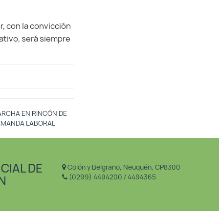
, con la convicción
ativo, será siempre
ARCHA EN RINCÓN DE
DEMANDA LABORAL
CIAL DE
Colón y Belgrano, Neuquén, CP8300
(0299) 4494200 / 4494365
N