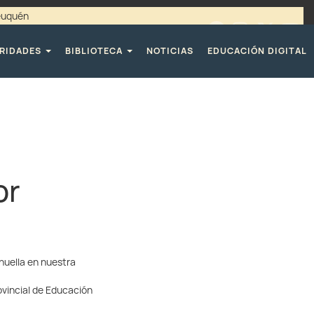
Neuquén
00 / 4494365 |
TELÉFONOS CPE
RIDADES
BIBLIOTECA
NOTICIAS
EDUCACIÓN DIGITAL
or
huella en nuestra
ovincial de Educación