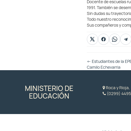
Docente de escuelas rur
1991. También se desem
Sin dudas su trayectori
Todo nuestro reconocim
Sus compañeros y comp
Otras
←
Estudiantes de la EPET 
Entradas
Camilo Echevarria
MINISTERIO DE
Roca y Rioja
(0299) 4495
EDUCACIÓN