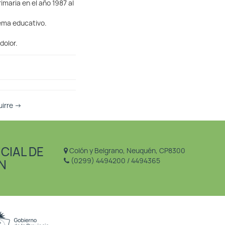
imaria en el año 1987 al
tema educativo.
dolor.
uirre
→
CIAL DE
Colón y Belgrano, Neuquén, CP8300
(0299) 4494200 / 4494365
N