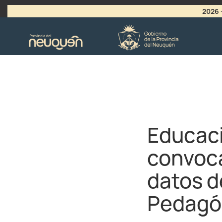
2026
>
LLAMADO A VACANTES
Educaci
convoca
datos d
Pedagó