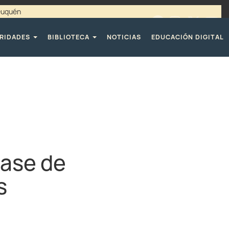
Neuquén
00 / 4494365 |
TELÉFONOS CPE
RIDADES
BIBLIOTECA
NOTICIAS
EDUCACIÓN DIGITAL
base de
s