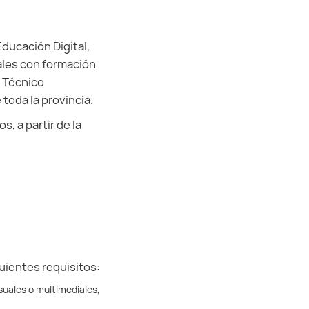
Educación Digital,
nales con formación
r Técnico
toda la provincia.
, a partir de la
uientes requisitos:
isuales o multimediales,