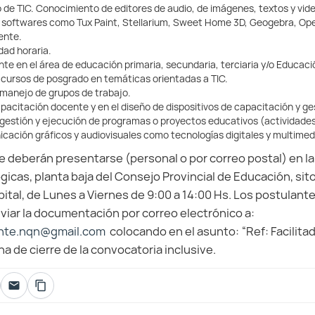
de TIC. Conocimiento de editores de audio, de imágenes, textos y vi
 softwares como Tux Paint, Stellarium, Sweet Home 3D, Geogebra, Open
ente.
dad horaria.
te en el área de educación primaria, secundaria, terciaria y/o Educaci
 cursos de posgrado en temáticas orientadas a TIC.
 manejo de grupos de trabajo.
pacitación docente y en el diseño de dispositivos de capacitación y g
 gestión y ejecución de programas o proyectos educativos (actividades
ación gráficos y audiovisuales como tecnologías digitales y multimed
e deberán presentarse (personal o por correo postal) en l
icas, planta baja del Consejo Provincial de Educación, sit
tal, de Lunes a Viernes de 9:00 a 14:00 Hs. Los postulantes 
viar la documentación por correo electrónico a:
nte.nqn@gmail.com
colocando en el asunto: “Ref: Facilita
cha de cierre de la convocatoria inclusive.