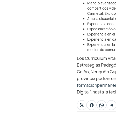
Manejo avanzado 
compartidos y de
Carmetal. Excluy
Amplia disponibili
Experiencia docen
Especialización o
Experiencia en el
Experiencia en ca
Experiencia en la
medios de comunic
Los Curriculum Vita
Estrategias Pedagóg
Colón, Neuquén Capi
provincia podrán en
formacionpermane
Digital”, hasta la fe