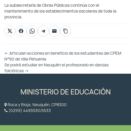
La subsecretaría de Obras Públicas continúa con el
mantenimiento de los establecimientos escolares de toda la
provincia.
Otras
←
Articulan acciones en beneficio de los estudiantes del CPEM
Entradas
N°90 de Villa Pehuenia
Se podrá estudiar en Neuquén el profesorado en danzas
folclóricas
→
MINISTERIO DE EDUCACIÓN
Roca y Rioja, Neuquén, CP8300
(0299) 4495530/5533