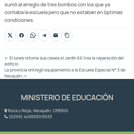
sumó al arreglo de tres bombos con los que ya
contaba la escuela pero que no estaban en óptimas
condiciones.
Otras
←
El lunes retoma sus clases el Jardín 66 tras la reparación del
Entradas
edificio
La provincia entregó equipamiento a la Escuela Especial N° 3 de
Neuquén
→
MINISTERIO DE EDUCACIÓN
Roca y Rioja, Neuquén, CP8300
(0299) 4495530/5533