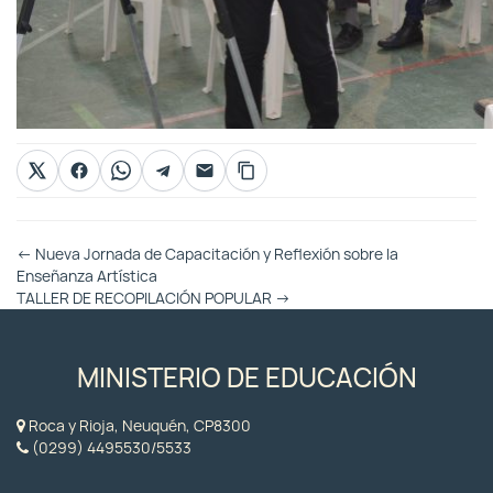
Otras
←
Nueva Jornada de Capacitación y Reflexión sobre la
Entradas
Enseñanza Artística
TALLER DE RECOPILACIÓN POPULAR
→
MINISTERIO DE EDUCACIÓN
Roca y Rioja, Neuquén, CP8300
(0299) 4495530/5533