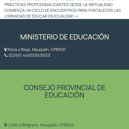
Entradas
PRÁCTICAS PROFESIONALIZANTES DESDE LA VIRTUALIDAD
COMIENZA UN CICLO DE ENCUENTROS PARA FORTALECER LAS
JORNADAS DE EDUCAR EN IGUALDAD
→
MINISTERIO DE EDUCACIÓN
Roca y Rioja, Neuquén, CP8300
(0299) 4495530/5533
CONSEJO PROVINCIAL DE
EDUCACIÓN
Colón y Belgrano, Neuquén, CP8300