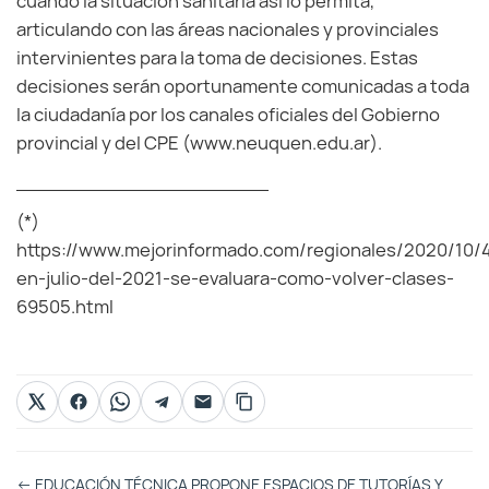
cuando la situación sanitaria así lo permita,
articulando con las áreas nacionales y provinciales
intervinientes para la toma de decisiones. Estas
decisiones serán oportunamente comunicadas a toda
la ciudadanía por los canales oficiales del Gobierno
provincial y del CPE (www.neuquen.edu.ar).
_____________________
(*)
https://www.mejorinformado.com/regionales/2020/10/
en-julio-del-2021-se-evaluara-como-volver-clases-
69505.html
Otras
←
EDUCACIÓN TÉCNICA PROPONE ESPACIOS DE TUTORÍAS Y