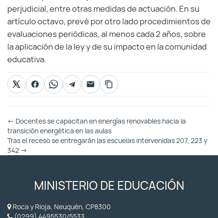
perjudicial, entre otras medidas de actuación. En su
artículo octavo, prevé por otro lado procedimientos de
evaluaciones periódicas, al menos cada 2 años, sobre
la aplicación de la ley y de su impacto en la comunidad
educativa.
Otras
←
Docentes se capacitan en energías renovables hacia la
Entradas
transición energética en las aulas
Tras el receso se entregarán las escuelas intervenidas 207, 223 y
342
→
MINISTERIO DE EDUCACIÓN
Roca y Rioja, Neuquén, CP8300
(0299) 4495530/5533