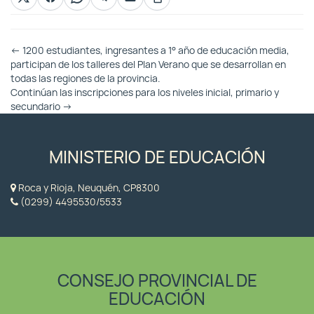
Otras
←
1200 estudiantes, ingresantes a 1° año de educación media,
Entradas
participan de los talleres del Plan Verano que se desarrollan en
todas las regiones de la provincia.
Continúan las inscripciones para los niveles inicial, primario y
secundario
→
MINISTERIO DE EDUCACIÓN
Roca y Rioja, Neuquén, CP8300
(0299) 4495530/5533
CONSEJO PROVINCIAL DE
EDUCACIÓN