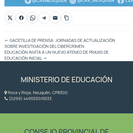
Otras
←
GACETILLA DE PRENSA: JORNADAS DE ACTUALIZACIÓN
Entradas
SOBRE INVESTIGACIÓN DEL CIBERCRIMEN
EDUCACIÓN INVITA A UN NUEVO ATENEO DE PRAXIS DE
EDUCACIÓN INICIAL
→
MINISTERIO DE EDUCACIÓN
Roca y Rioja, Neuquén, CP8300
(0299) 4495530/5533
CONSEJO PROVINCIAL DE