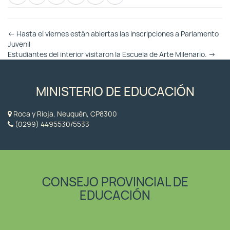
Otras
←
Hasta el viernes están abiertas las inscripciones a Parlamento
Entradas
Juvenil
Estudiantes del interior visitaron la Escuela de Arte Milenario.
→
MINISTERIO DE EDUCACIÓN
Roca y Rioja, Neuquén, CP8300
(0299) 4495530/5533
CONSEJO PROVINCIAL DE
EDUCACIÓN