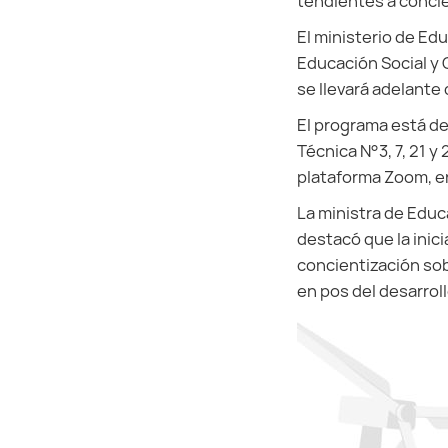
tendientes a conci
El ministerio de Edu
Educación Social y 
se llevará adelante
El programa está de
Técnica N°3, 7, 21 y
plataforma Zoom, en
La ministra de Educ
destacó que la inic
concientización so
en pos del desarrol