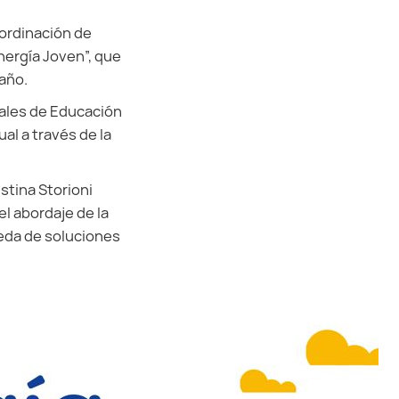
oordinación de
nergía Joven”, que
 año.
iales de Educación
ual a través de la
stina Storioni
l abordaje de la
eda de soluciones