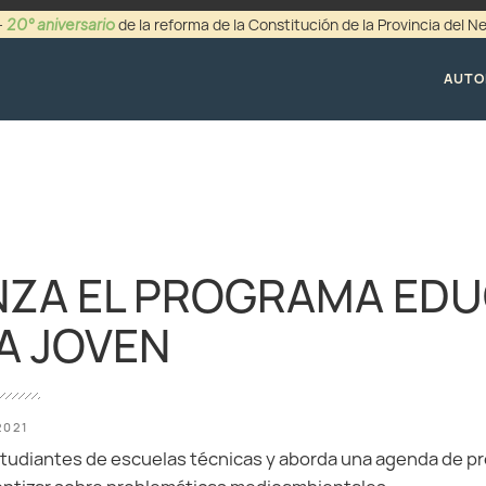
20° aniversario
-
de la reforma de la Constitución de la Provincia del 
+54 (0299) 44942
AUTO
ZA EL PROGRAMA EDU
A JOVEN
2021
studiantes de escuelas técnicas y aborda una agenda de p