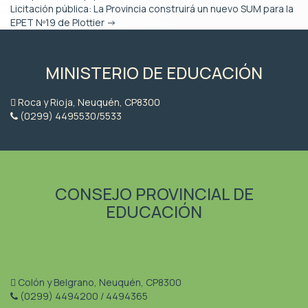
Licitación pública: La Provincia construirá un nuevo SUM para la
EPET Nº19 de Plottier
→
MINISTERIO DE EDUCACIÓN
Roca y Rioja, Neuquén, CP8300
(0299) 4495530/5533
CONSEJO PROVINCIAL DE
EDUCACIÓN
Colón y Belgrano, Neuquén, CP8300
(0299) 4494200 / 4494365