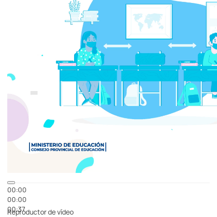
00:00
00:00
00:37
Reproductor de vídeo