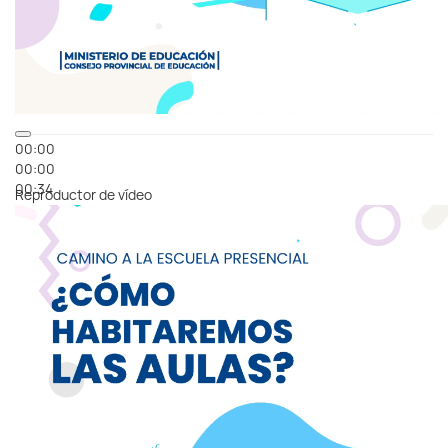
00:00
00:00
00:34
Reproductor de vídeo