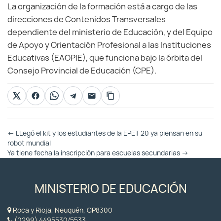
La organización de la formación está a cargo de las
direcciones de Contenidos Transversales
dependiente del ministerio de Educación, y del Equipo
de Apoyo y Orientación Profesional a las Instituciones
Educativas (EAOPIE), que funciona bajo la órbita del
Consejo Provincial de Educación (CPE).
Otras
←
LLegó el kit y los estudiantes de la EPET 20 ya piensan en su
Entradas
robot mundial
Ya tiene fecha la inscripción para escuelas secundarias
→
MINISTERIO DE EDUCACIÓN
Roca y Rioja, Neuquén, CP8300
(0299) 4495530/5533