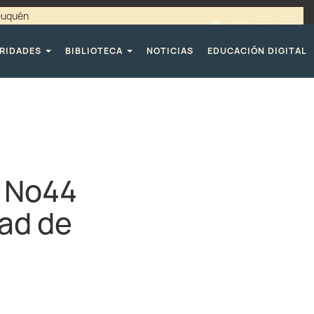
Neuquén
00 / 4494365 |
TELÉFONOS CPE
RIDADES
BIBLIOTECA
NOTICIAS
EDUCACIÓN DIGITAL
M Nº44
dad de