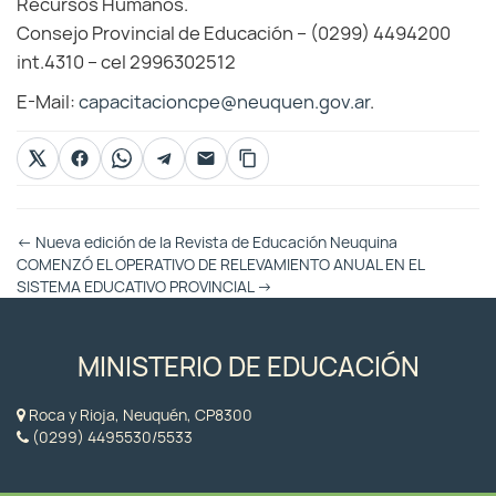
Recursos Humanos.
Consejo Provincial de Educación – (0299) 4494200
int.4310 – cel 2996302512
E-Mail:
capacitacioncpe@neuquen.gov.ar
.
Otras
←
Nueva edición de la Revista de Educación Neuquina
Entradas
COMENZÓ EL OPERATIVO DE RELEVAMIENTO ANUAL EN EL
SISTEMA EDUCATIVO PROVINCIAL
→
MINISTERIO DE EDUCACIÓN
Roca y Rioja, Neuquén, CP8300
(0299) 4495530/5533